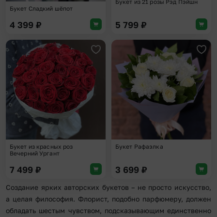
Букет из 21 розы Рэд Пэйшн
Букет Сладкий шёпот
4 399
₽
5 799
₽
Добавить в избранное
Доба
Букет из красных роз
Букет Рафаэлка
Вечерний Ургант
7 499
₽
3 699
₽
Создание ярких авторских букетов – не просто искусство,
а целая философия. Флорист, подобно парфюмеру, должен
обладать шестым чувством, подсказывающим единственно