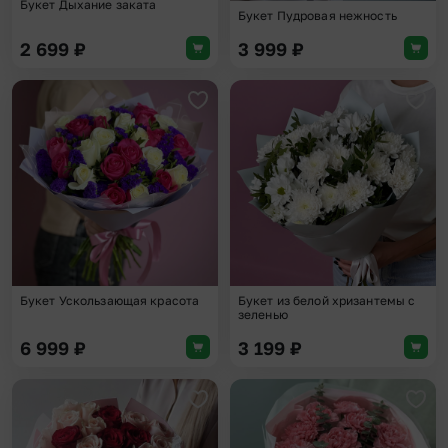
Букет Дыхание заката
Букет Пудровая нежность
2 699
₽
3 999
₽
Добавить в избранное
Доба
Букет Ускользающая красота
Букет из белой хризантемы с
зеленью
6 999
₽
3 199
₽
Добавить в избранное
Доба