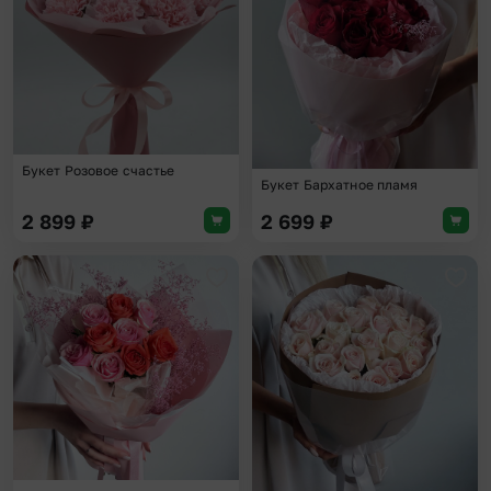
Букет Розовое счастье
Букет Бархатное пламя
2 899
₽
2 699
₽
Добавить в избранное
Доба