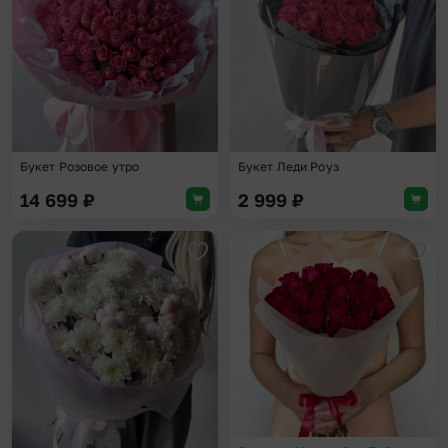
Букет Розовое утро
Букет Леди Роуз
14 699
₽
2 999
₽
Добавить в избранное
Доба