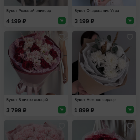
Букет Розовый эликсир
Букет Очарование Утра
4 199
₽
3 199
₽
Добавить в избранное
Доба
Букет В вихре эмоций
Букет Нежное сердце
3 799
₽
1 899
₽
Добавить в избранное
Доба