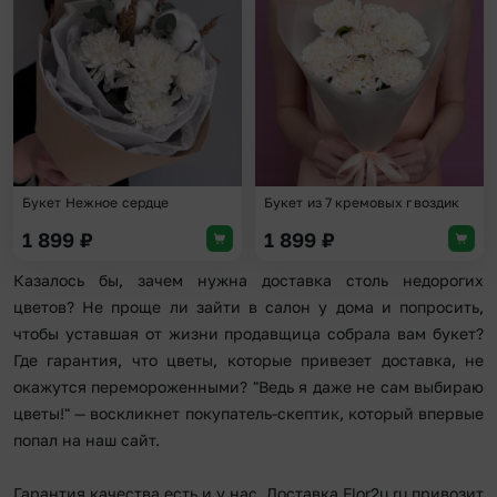
Добавить в избранное
Доба
Букет Нежное сердце
Букет из 7 кремовых гвоздик
1 899
₽
1 899
₽
Казалось бы, зачем нужна доставка столь недорогих
цветов? Не проще ли зайти в салон у дома и попросить,
чтобы уставшая от жизни продавщица собрала вам букет?
Где гарантия, что цветы, которые привезет доставка, не
окажутся перемороженными? "Ведь я даже не сам выбираю
цветы!" — воскликнет покупатель-скептик, который впервые
попал на наш сайт.
Гарантия качества есть и у нас. Доставка Flor2u.ru привозит